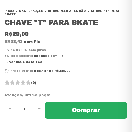
Início
.
SKATE/PEÇAS
.
CHAVE MANUTENÇÃO
.
CHAVE "T" PARA
SKATE
CHAVE "T" PARA SKATE
R$29,90
R$28,41
com
Pix
3
x de
R$9,97
sem juros
5% de desconto
pagando com Pix
Ver mais detalhes
Frete grátis
a partir de
R$349,00
(0)
Atenção, última peça!