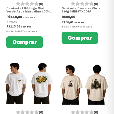
(0)
(0)
Camiseta LRG Logo Mint
Camiseta Oversize Christ
Verde Água Masculina 100%
240g CHRISTXCOPA
Algodão
R$119,00
R$89,90
-
-72
%
OFF
R$69,00
R$85,41
com
Pix
R$113,05
com
Pix
3
x
de
R$29,97
sem juros
3
x
de
R$39,67
sem juros
Comprar
Comprar
(0)
(0)