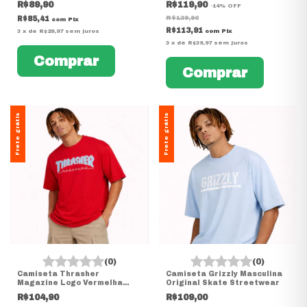
R$89,90
R$119,90
-
14
%
OFF
R$139,90
R$85,41
com
Pix
R$113,91
3
x
de
R$29,97
sem juros
com
Pix
3
x
de
R$39,97
sem juros
Comprar
Comprar
Frete grátis
Frete grátis
(0)
(0)
Camiseta Thrasher
Camiseta Grizzly Masculina
Magazine Logo Vermelha
Original Skate Streetwear
Original Masculina
R$104,90
R$109,00