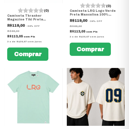
(0)
(0)
Camiseta LRG Logo Verde
Preta Masculina 100%
Camiseta Thrasher
Algodão
Magazine Tiki Preta
R$119,00
-
-34
%
OFF
Masculina 100% Algodão
R$119,00
-
-34
%
OFF
R$89,00
R$89,00
R$113,05
com
Pix
R$113,05
com
Pix
3
x
de
R$39,67
sem juros
3
x
de
R$39,67
sem juros
Comprar
Comprar