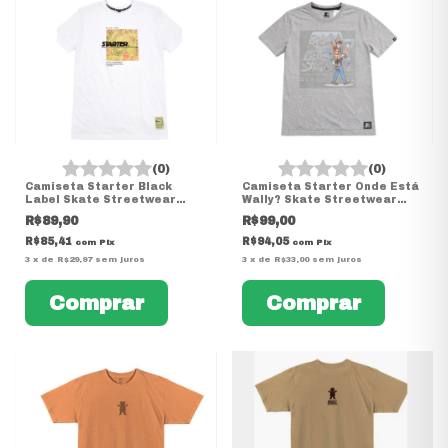
(0)
(0)
Camiseta Starter Black
Camiseta Starter Onde Está
Label Skate Streetwear
Wally? Skate Streetwear
Original
Original
R$89,90
R$99,00
R$85,41
R$94,05
com
Pix
com
Pix
3
x
de
R$29,97
sem juros
3
x
de
R$33,00
sem juros
Comprar
Comprar