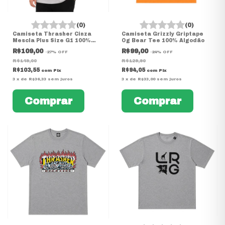
(0)
(0)
Camiseta Thrasher Cinza
Camiseta Grizzly Griptape
Mescla Plus Size G1 100%
Og Bear Tee 100% Algodão
Algodão
R$109,00
R$99,00
-
27
%
OFF
-
24
%
OFF
R$149,00
R$129,90
R$103,55
R$94,05
com
Pix
com
Pix
3
x
de
R$36,33
sem juros
3
x
de
R$33,00
sem juros
Comprar
Comprar