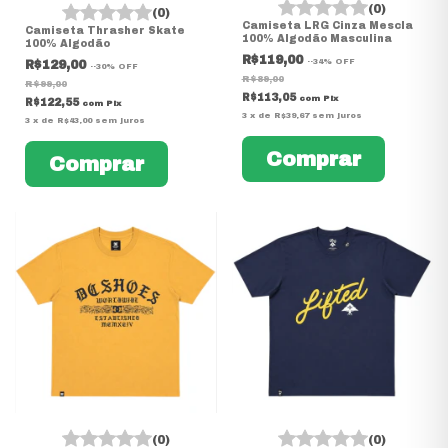
(0)
(0)
Camiseta LRG Cinza Mescla
Camiseta Thrasher Skate
100% Algodão Masculina
100% Algodão
R$119,00
-
-34
%
OFF
R$129,00
-
-30
%
OFF
R$89,00
R$99,00
R$113,05
com
Pix
R$122,55
com
Pix
3
x
de
R$39,67
sem juros
3
x
de
R$43,00
sem juros
Comprar
Comprar
(0)
(0)