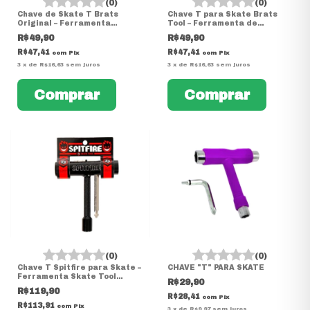
(0)
(0)
Chave de Skate T Brats
Chave T para Skate Brats
Original – Ferramenta
Tool – Ferramenta de
Completa para Montagem e
Manutenção Skate
R$49,90
R$49,90
Ajustes
R$47,41
R$47,41
com
Pix
com
Pix
3
x
de
R$16,63
sem juros
3
x
de
R$16,63
sem juros
(0)
(0)
Chave T Spitfire para Skate –
CHAVE "T" PARA SKATE
Ferramenta Skate Tool
R$29,90
Original
R$119,90
R$28,41
com
Pix
R$113,91
com
Pix
3
x
de
R$9,97
sem juros