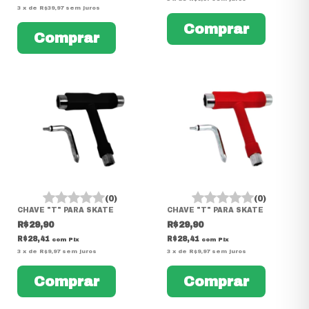
3
x
de
R$39,97
sem juros
(0)
(0)
CHAVE "T" PARA SKATE
CHAVE "T" PARA SKATE
R$29,90
R$29,90
R$28,41
R$28,41
com
Pix
com
Pix
3
x
de
R$9,97
sem juros
3
x
de
R$9,97
sem juros