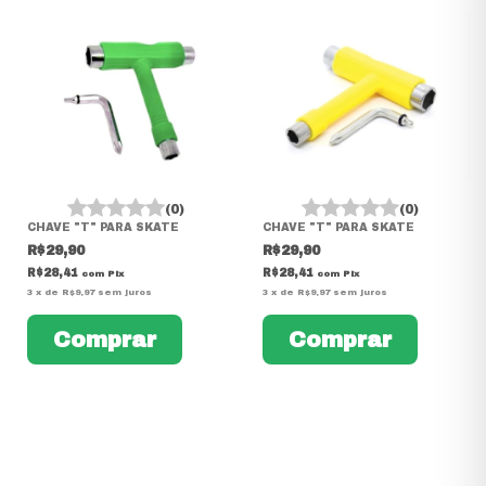
(0)
(0)
CHAVE "T" PARA SKATE
CHAVE "T" PARA SKATE
R$29,90
R$29,90
R$28,41
R$28,41
com
Pix
com
Pix
3
x
de
R$9,97
sem juros
3
x
de
R$9,97
sem juros