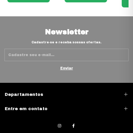
C
Newsletter
Cadastre-se e receba nossas ofertas.
Departamentos
Entre em contato