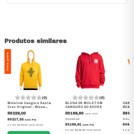
Produtos similares
Frete grátis
(0)
(0)
Moletom Canguru Santa
BLUSA DE MOLETOM
CAMIS
Cruz Original – Blusa
CANGURU DC SHOES
BEAR 
Streetwear
R$229,00
R$199,90
R$99
-
31
%
OFF
R$289,90
R$149,
R$217,55
com
Pix
R$189,91
R$94,
3
x
de
R$76,33
sem juros
com
Pix
3
x
de
R$66,63
sem juros
3
x
de
R