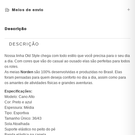
Meios de envio
Descrição
DESCRIÇÃO
Nossa linha Old Style chega com todo estilo que você precisa para o seu dia
a dia. Com cores que vão do casual ao ousado elas são perfeitas para todos
os roles.
As meias
Norden
são 100% desenvolvidas e produzidas no Brasil. Elas
foram pensadas para quem deseja conforto no dia a dia, assim como para
os amantes de atividades físicas e grandes aventuras.
Especificações:
Modelo: Cano Alto
Cor: Preto e azul
Espessura: Média
Tipo: Esportiva
Tamanho Único: 36/43
Sola Atoalhada
Suporte elástico no peito do pé
Banda elástica na canela