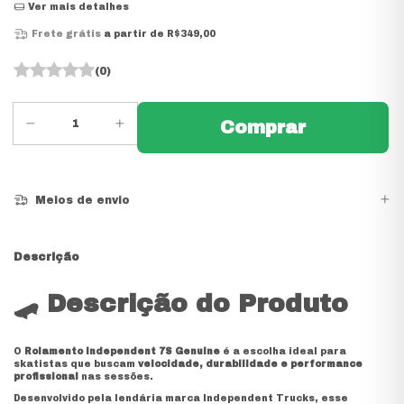
Ver mais detalhes
Frete grátis
a partir de
R$349,00
(0)
Meios de envio
Descrição
🛹
Descrição do Produto
O
Rolamento Independent 7S Genuine
é a escolha ideal para
skatistas que buscam
velocidade, durabilidade e performance
profissional
nas sessões.
Desenvolvido pela lendária marca
Independent Trucks
, esse