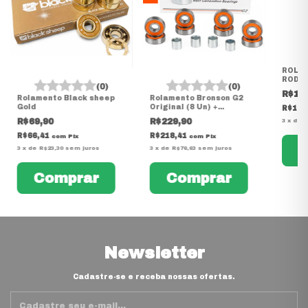
ROLA
RODRI
(0)
(0)
R$18
Rolamento Black sheep
Rolamento Bronson G2
Gold
Original (8 Un) +
R$180
Espaçadores | Speed Co.
R$69,90
R$229,90
3
x
de
R
Skate
R$66,41
R$218,41
com
Pix
com
Pix
3
x
de
R$23,30
sem juros
3
x
de
R$76,63
sem juros
Newsletter
Cadastre-se e receba nossas ofertas.