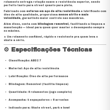
rolamento entrega rotação suave e resistência superior, sendo
perfeito tanto para street quanto para pista.
Fabricado com
esferas em aço de alta resistência
e lubrificado com
óleo de alta qualidade, proporciona
menos atrito e mais
velocidade
, garantindo maior controle nas manobras.
Além disso, conta com
blindagem removível
, facilitando a limpeza e
manutenção — ideal para quem quer manter o desempenho sempre
no máximo.
🔥 Um rolamento confiável, rápido e resistente pra quem leva o
skate a sério.
⚙️
Especificações Técnicas
Classificação: ABEC 7
Material: Aço de alta resistência
Lubrificação: Óleo de alta performance
Blindagem: Removível (facilita limpeza)
Quantidade: 8 rolamentos (jogo completo)
Acompanha: 4 espaçadores + 8 arruelas
Indicado para: Skate street, park e bowl