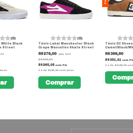
(0)
(0)
 White Black
Tênis Lakai Manchester Black
Tênis DC Shoes
e Street
Grape Masculino Skate Street
Camel/Black/Wh
Original – Têni
R$279,00
R$369,90
OFF
-
18
%
OFF
Street
R$339,00
R$351,41
com
Pi
R$265,05
com
Pix
3
x
de
R$123,30
sem
juros
3
x
de
R$93,00
sem juros
Compr
ar
Comprar