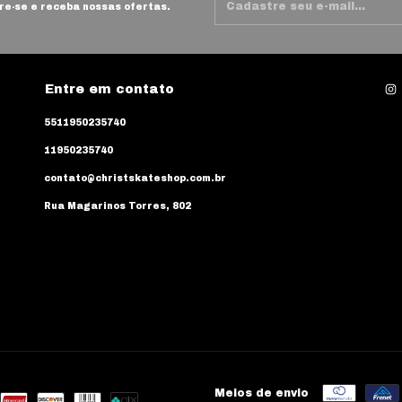
e-se e receba nossas ofertas.
Entre em contato
5511950235740
11950235740
contato@christskateshop.com.br
Rua Magarinos Torres, 802
Meios de envio