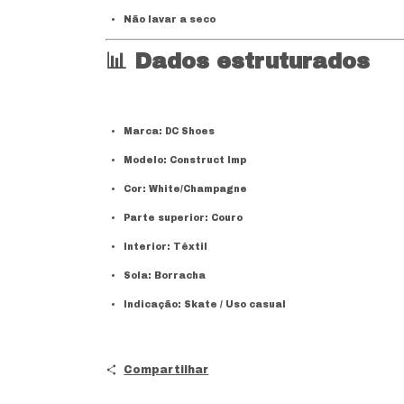
Não lavar a seco
📊
Dados estruturados
Marca: DC Shoes
Modelo: Construct Imp
Cor: White/Champagne
Parte superior: Couro
Interior: Têxtil
Sola: Borracha
Indicação: Skate / Uso casual
Compartilhar