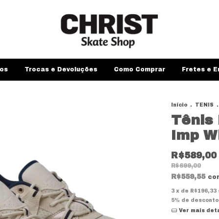
os
Trocas e Devoluções
Como Comprar
Fretes e E
Início
.
TENIS
.
Tênis
Imp W
R$589,00
R$699,00
R$559,55
co
3
x de
R$196,33
5% de desconto
Ver mais det