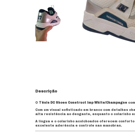
Descrição
O
Tênis DC Shoes Construct Imp White/Champagne
comb
Com um visual sofisticado em branco com detalhes ch
alta resistência ao desgaste, enquanto o colarinho e
A língua e o colarinho acolchoados oferecem conforto
excelente aderência e controle nas manobras.