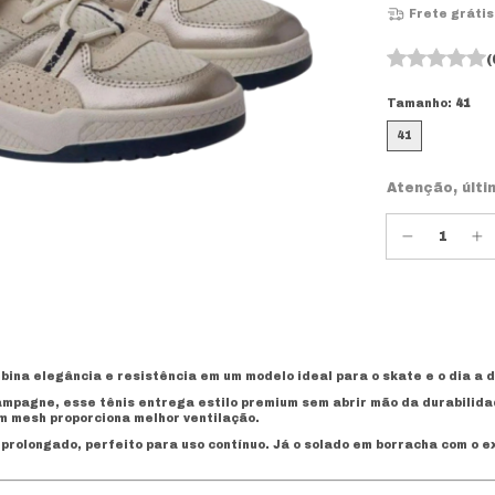
Frete grátis
(
Tamanho:
41
41
Atenção, últi
ina elegância e resistência em um modelo ideal para o skate e o dia a d
ampagne, esse tênis entrega estilo premium sem abrir mão da durabilid
m mesh proporciona melhor ventilação.
 prolongado, perfeito para uso contínuo. Já o solado em borracha com o 