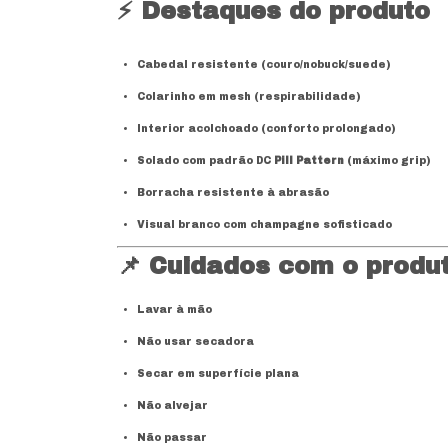
⚡
Destaques do produto
Cabedal resistente (couro/nobuck/suede)
Colarinho em mesh (respirabilidade)
Interior acolchoado (conforto prolongado)
Solado com padrão DC
Pill Pattern
(máximo grip)
Borracha resistente à abrasão
Visual branco com champagne sofisticado
📌
Cuidados com o produ
Lavar à mão
Não usar secadora
Secar em superfície plana
Não alvejar
Não passar