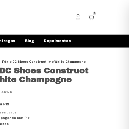
0
ntregas
Blog
Depoimentos
Tênis DC Shoes Construct Imp White Champagne
 DC Shoes Construct
hite Champagne
-
16
%
OFF
m
Pix
sem juros
pagando com Pix
alhes