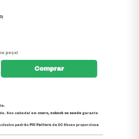
0)
ma peça!
ia.
ade. Seu cabedal em
couro, nobuck ou suede
garante
exclusivo padrão
Pill Pattern
da
DC Shoes
proporciona