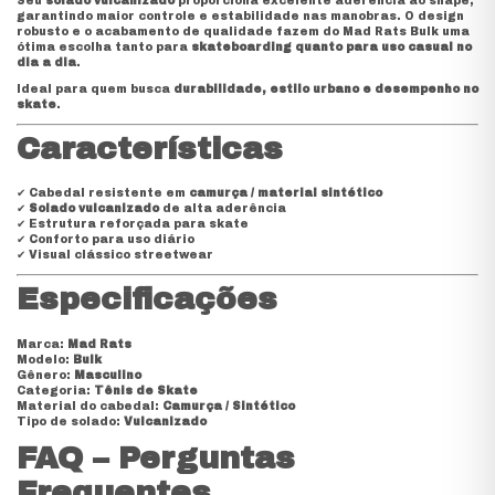
Seu
solado vulcanizado
proporciona excelente aderência ao shape,
garantindo maior controle e estabilidade nas manobras. O design
robusto e o acabamento de qualidade fazem do Mad Rats Bulk uma
ótima escolha tanto para
skateboarding quanto para uso casual no
dia a dia
.
Ideal para quem busca
durabilidade, estilo urbano e desempenho no
skate
.
Características
✔ Cabedal resistente em
camurça / material sintético
✔
Solado vulcanizado
de alta aderência
✔ Estrutura reforçada para skate
✔ Conforto para uso diário
✔ Visual clássico streetwear
Especificações
Marca:
Mad Rats
Modelo:
Bulk
Gênero:
Masculino
Categoria:
Tênis de Skate
Material do cabedal:
Camurça / Sintético
Tipo de solado:
Vulcanizado
FAQ – Perguntas
Frequentes