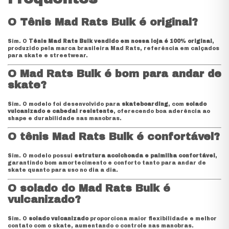
O Tênis Mad Rats Bulk é original?
Sim. O
Tênis Mad Rats Bulk vendido em nossa loja é 100% original
,
produzido pela marca brasileira Mad Rats, referência em calçados
para skate e streetwear.
O Mad Rats Bulk é bom para andar de
skate?
Sim. O modelo foi desenvolvido para
skateboarding
, com
solado
vulcanizado e cabedal resistente
, oferecendo boa aderência ao
shape e durabilidade nas manobras.
O tênis Mad Rats Bulk é confortável?
Sim. O modelo possui
estrutura acolchoada e palmilha confortável
,
garantindo bom amortecimento e conforto tanto para andar de
skate quanto para uso no dia a dia.
O solado do Mad Rats Bulk é
vulcanizado?
Sim. O
solado vulcanizado
proporciona maior flexibilidade e melhor
contato com o skate, aumentando o controle nas manobras.