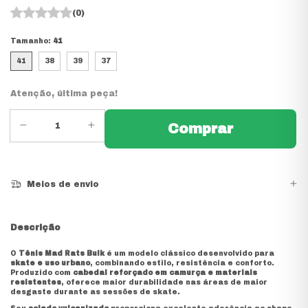
(0)
Tamanho:
41
41
38
39
37
Atenção, última peça!
Meios de envio
Descrição
O
Tênis Mad Rats Bulk
é um modelo clássico desenvolvido para
skate e uso urbano
, combinando estilo, resistência e conforto.
Produzido com
cabedal reforçado em camurça e materiais
resistentes
, oferece maior durabilidade nas áreas de maior
desgaste durante as sessões de skate.