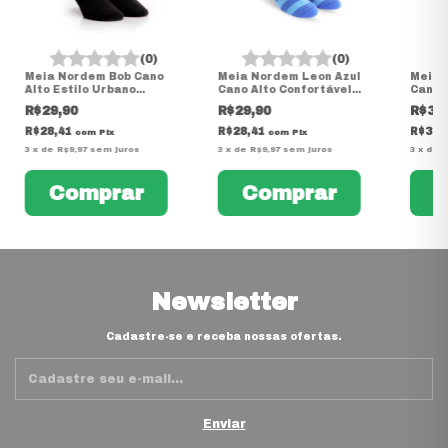
(0)
(0)
Meia Nordem Bob Cano
Meia Nordem Leon Azul
Meia 
Alto Estilo Urbano
Cano Alto Confortável
Cano 
Confortável
Casual
Casua
R$29,90
R$29,90
R$34
R$28,41
R$28,41
R$33,
com
Pix
com
Pix
3
x
de
R$9,97
sem juros
3
x
de
R$9,97
sem juros
3
x
de
R
Newsletter
Cadastre-se e receba nossas ofertas.