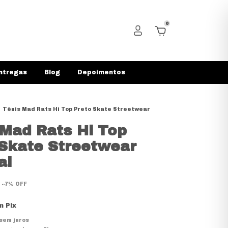
0
ntregas
Blog
Depoimentos
Tênis Mad Rats Hi Top Preto Skate Streetwear
 Mad Rats Hi Top
 Skate Streetwear
al
-
-7
%
OFF
m
Pix
sem juros