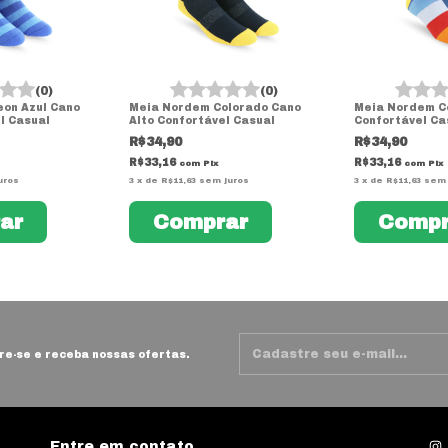
(0)
(0)
on Azul Cano
Meia Nordem Colorado Cano
Meia Nordem Co
l Casual
Alto Confortável Casual
Confortável Ca
R$34,90
R$34,90
R$33,16
R$33,16
com
Pix
com
Pix
uros
3
x
de
R$11,63
sem juros
3
x
de
R$11,63
sem 
e-se e receba nossas ofertas.
Entre em contato